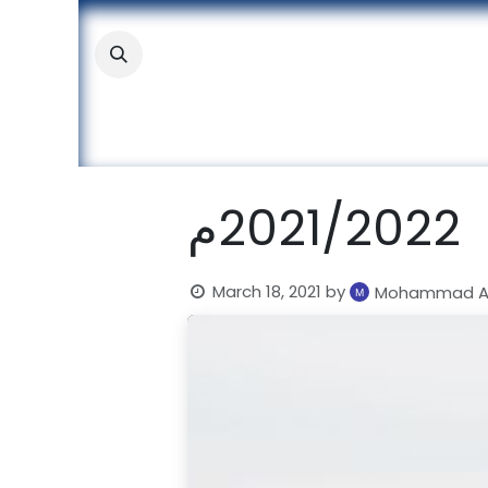
Skip to Content
About
Academic
Stude
م
March 18, 2021
by
Mohammad A. 