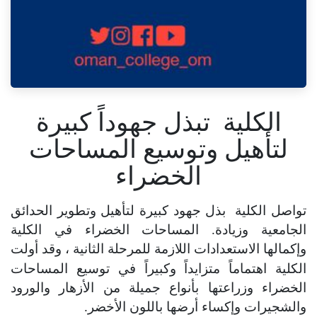
الكلية تبذل ﺟﻬﻮﺩاً ﻛﺒﻴﺮﺓ
ﻟﺘﺄﻫﻴﻞ وتوسيع المساحات
الخضراء
تواصل الكلية ﺑﺬﻝ ﺟﻬﻮﺩ ﻛﺒﻴﺮﺓ ﻟﺘﺄﻫﻴﻞ ﻭﺗﻄﻮﻳﺮ ﺍﻟﺤﺪﺍﺋﻖ
ﺍﻟﺠﺎﻣﻌﻴﺔ ﻭﺯﻳﺎﺩﺓ. ﺍﻟﻤﺴﺎﺣﺎﺕ ﺍﻟﺨﻀﺮﺍﺀ ﻓﻲ الكلية
ﻭﺇﻛﻤﺎﻟﻬﺎ ﺍﻻﺳﺘﻌﺪﺍﺩﺍﺕ ﺍﻟﻼﺯﻣﺔ للمرحلة الثانية ،
وقد أولت
الكلية اهتماماً متزايداً وكبيراً في توسيع المساحات
الخضراء وزراعتها بأنواع جميلة من الأزهار والورود
والشجيرات وإكساء أرضها باللون الأخضر.